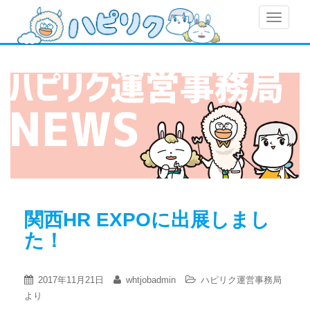
S
TOGGLE
k
i
p
t
o
m
a
i
n
c
o
n
t
関西HR EXPOに出展しまし
e
た！
n
t
2017年11月21日
whtjobadmin
ハピリク運営事務局
より